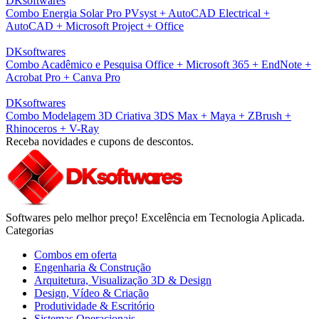
DKsoftwares
Combo Energia Solar Pro PVsyst + AutoCAD Electrical +
AutoCAD + Microsoft Project + Office
DKsoftwares
Combo Acadêmico e Pesquisa Office + Microsoft 365 + EndNote +
Acrobat Pro + Canva Pro
DKsoftwares
Combo Modelagem 3D Criativa 3DS Max + Maya + ZBrush +
Rhinoceros + V-Ray
Receba novidades e cupons de descontos.
Softwares pelo melhor preço! Excelência em Tecnologia Aplicada.
Categorias
Combos em oferta
Engenharia & Construção
Arquitetura, Visualização 3D & Design
Design, Vídeo & Criação
Produtividade & Escritório
Sistemas Operacionais