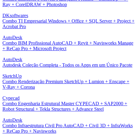
Ray + CorelDRAW + Photoshop
DKsoftwares
Combo TI Empresarial Windows + Office + SQL Server + Project +
Acrobat Pro
AutoDesk
Combo BIM Profissional AutoCAD + Revit + Navisworks Manage
+ ReCap Pro + Microsoft Project
AutoDesk
Autodesk Coleção Completa - Todos os Apps em um Único Pacote
SketchUp
Combo Renderização Premium SketchUp + Lumion + Enscape +
V-Ray + Corona
Cypecad
Combo Engenharia Estrutural Master CYPECAD + SAP2000 +
Robot Structural + Tekla Structures + Advance Steel
AutoDesk
Combo Infraestrutura Civil Pro AutoCAD + Civil 3D + InfraWorks
+ ReCap Pro + Navisworks